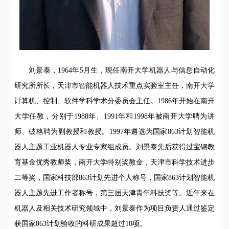
刘景泰，
1964
年
5
月生，现任南开大学机器人与信息自动化
研究所所长，天津市智能机器人技术重点实验室主任，南开大学
计算机、控制、软件学科学术分委员会主任。
1986
年开始在南开
大学任教，分别于
1988
年、
1991
年和
1998
年被南开大学聘为讲
师、破格聘为副教授和教授。
1997
年遴选为国家
863
计划智能机
器人主题工业机器人专业专家组成员。刘景泰先后获得过宝钢教
育基金优秀教师奖，南开大学特别奖教金，天津市科学技术进步
二等奖，国家科技部
863
计划先进个人称号，国家
863
计划智能机
器人主题先进工作者称号，第三届天津青年科技奖等。近年来在
机器人及相关技术研究领域中，刘景泰作为项目负责人通过鉴定
获国家
863
计划验收的科研成果超过
10
项。