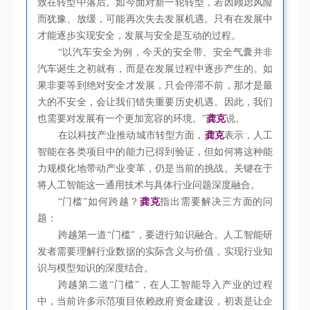
致在转型中落后。如今面对新一轮转型，若因顾虑风险
而犹豫、放缓，可能再次失去发展机遇。只有在发展中
才能逐步实现安全，发展与安全是互动的过程。
“以汽车安全为例，今天的安全带、安全气囊并非
汽车诞生之初就有，而是在发展过程中逐步产生的。如
果非要等到绝对安全才发展，只会停滞不前，那才是最
大的不安全，会让我们错失重要历史机遇。因此，我们
也需要对发展有一个更加宽容的环境。”
龚克
说。
在以科技产业推动城市转型方面，
龚克
表示，人工
智能在各类项目中的能力已得到验证，但如何将这种能
力规模化地带动产业变革，仍是当前的挑战。关键在于
将人工智能这一通用技术与具体行业问题深度融合。
“门槛”如何跨越？
龚克
指出需要解决三方面的问
题：
跨越第一道“门槛”，要进行知识融合。人工智能研
发者需要理解行业数据的实际含义与价值，实现行业知
识与模型知识的深度结合。
跨越第二道“门槛”，在人工智能导入产业的过程
中，当前许多示范项目依赖政府资金建设，初衷是让企