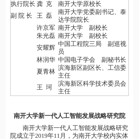
执行院长
龚
克
南开大学原校长
南开大学党委副书记、泰
副
院
长
王
磊
达学院院长
许京军
南开大学 副校长
朱光磊
南开大学 副校长
中国工程院三局 副巡视
安耀辉
员
林润华
中国电子学会 副秘书长
滨海新区副区长、工信委
夏青林
主任
滨海新区科学技术委员会
王
珂
主任
南开大学新一代人工智能发展战略研究院
南开大学新一代人工智能发展战略研究
院成立于2019年11月，为南开大学校内实体