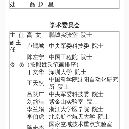
处
磊
赵
星
学术委员会
主
任
高 文
鹏城实验室
院士
副主
卢锡城
中央军委科技委
院士
任
陈左宁
中国工程院
院士
委
员（按照姓氏笔画排序）
丁文华
深圳大学 院士
中国科学院沈阳自动化研究
王天然
所
院士
吕跃广
中央军委科技委
院士
刘韵洁
紫金山实验室
院士
李兰娟
浙江大学医学院
院士
李伯虎
北京航空航天大学
院士
国家空域技术重点实验室
陈志杰