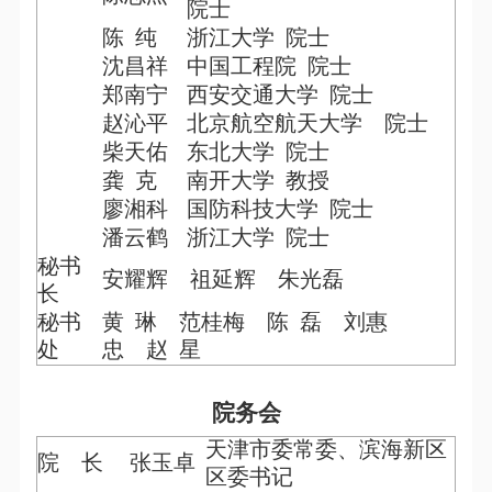
院士
陈 纯
浙江大学
院士
沈昌祥
中国工程院 院士
郑南宁
西安交通大学
院士
赵沁平
北京航空航天大学
院士
柴天佑
东北大学 院士
龚
克
南开大学
教授
廖湘科
国防科技大学 院士
潘云鹤
浙江大学
院士
秘书
安耀辉
祖延辉
朱光磊
长
秘书
黄
琳
范桂梅
陈
磊
刘惠
处
忠
赵
星
院务会
天津市委常委、滨海新区
院
长
张玉卓
区委书记